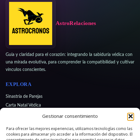
AstroRelaciones
Guía y claridad para el corazón: integrando la sabiduría védica con
una mirada evolutiva, para comprender la compatibilidad y cultivar
vínculos conscientes.
EXPLORA
Sinastría de Parejas
Carta Natal Védica
Tránsitos y Etapas
Gestionar consentimiento
Numerología Védica
Para ofrecer las mejores experiencias, utilizamos tecnologías como las
cookies para almacenar y/o acceder a la información del dispositivo. El
¿EMPEZAMOS?
consentimiento de estas tecnologías nos permitirá procesar datos